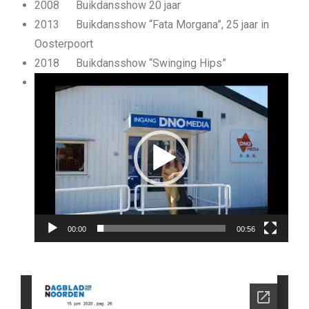
2008
Buikdansshow 20 jaar
2013 Buikdansshow “Fata Morgana”, 25 jaar in
Oosterpoort
2018 Buikdansshow “Swinging Hips”
Videospeler
00:00
00:56